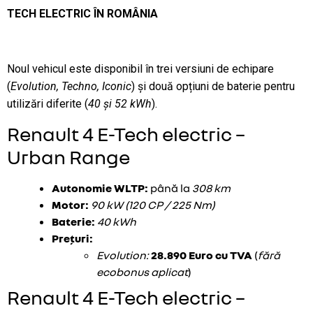
TECH ELECTRIC ÎN ROMÂNIA
Noul vehicul este disponibil în trei versiuni de echipare
(
Evolution, Techno, Iconic
) și două opțiuni de baterie pentru
utilizări diferite (
40 și 52 kWh
).
Renault 4 E-Tech electric –
Urban Range
Autonomie WLTP:
până la
308 km
Motor:
90 kW (120 CP / 225 Nm)
Baterie:
40 kWh
Prețuri:
Evolution:
28.890 Euro cu TVA
(
fără
ecobonus aplicat
)
Renault 4 E-Tech electric –