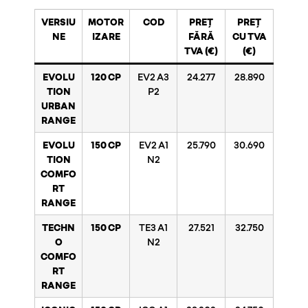
VERSIU
MOTOR
COD
PREȚ
PREȚ
NE
IZARE
FĂRĂ
CU TVA
TVA (€)
(€)
EVOLU
120 CP
EV2 A3
24.277
28.890
TION
P2
URBAN
RANGE
EVOLU
150 CP
EV2 A1
25.790
30.690
TION
N2
COMFO
RT
RANGE
TECHN
150 CP
TE3 A1
27.521
32.750
O
N2
COMFO
RT
RANGE