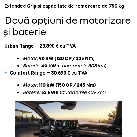
Extended Grip și capacitate de remorcare de 750 kg
Două opțiuni de motorizare
și baterie
Urban Range
–
28.890 € cu TVA
Motor:
90 kW (120 CP / 225 Nm)
Baterie:
40 kWh
(
autonomie 308 km
)
Comfort Range
–
30.690 € cu TVA
Motor:
110 kW (150 CP / 245 Nm)
Baterie:
52 kWh
(
autonomie 409 km
)