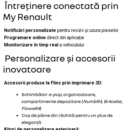
Întreținere conectată prin
My Renault
Notificări personalizate
pentru revizii și uzura pieselor
Programare online
direct din aplicație
Monitorizare în timp real
a vehiculului
Personalizare și accesorii
inovatoare
Accesorii produse la Flins prin imprimare 3D:
Schimbător
e-pop
, organizatoare,
compartimente depozitare (
NumbR4, Br4celet,
FloweR4
)
Coș de pâine din răchită pentru un plus de
eleganță
Kituri de personalizare exterioară: