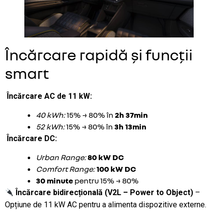
Încărcare rapidă și funcții
smart
Încărcare AC de 11 kW:
40 kWh:
15% → 80% în
2h 37min
52 kWh:
15% → 80% în
3h 13min
Încărcare DC:
Urban Range:
80 kW DC
Comfort Range:
100 kW DC
30 minute
pentru 15% → 80%
Încărcare bidirecțională (V2L – Power to Object)
–
Opțiune de 11 kW AC pentru a alimenta dispozitive externe.