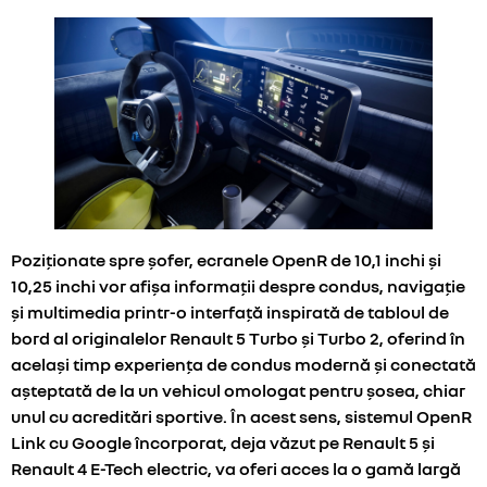
Poziționate spre șofer, ecranele OpenR de 10,1 inchi și
10,25 inchi vor afișa informații despre condus, navigație
și multimedia printr-o interfață inspirată de tabloul de
bord al originalelor Renault 5 Turbo și Turbo 2, oferind în
același timp experiența de condus modernă și conectată
așteptată de la un vehicul omologat pentru șosea, chiar
unul cu acreditări sportive. În acest sens, sistemul OpenR
Link cu Google încorporat, deja văzut pe Renault 5 și
Renault 4 E-Tech electric, va oferi acces la o gamă largă