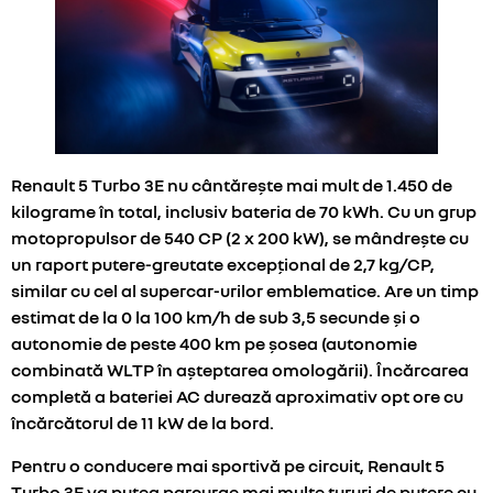
Renault 5 Turbo 3E nu cântărește mai mult de 1.450 de
kilograme în total, inclusiv bateria de 70 kWh. Cu un grup
motopropulsor de 540 CP (2 x 200 kW), se mândrește cu
un raport putere-greutate excepțional de 2,7 kg/CP,
similar cu cel al supercar-urilor emblematice. Are un timp
estimat de la 0 la 100 km/h de sub 3,5 secunde și o
autonomie de peste 400 km pe șosea (autonomie
combinată WLTP în așteptarea omologării). Încărcarea
completă a bateriei AC durează aproximativ opt ore cu
încărcătorul de 11 kW de la bord.
Pentru o conducere mai sportivă pe circuit, Renault 5
Turbo 3E va putea parcurge mai multe tururi de putere cu