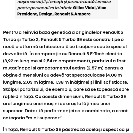
naște senzații și emoții și pe care toată lumea o
poate personaliza la infinit.
Gilles Vidal, Vice
President, Design, Renault & Ampere
Pentru a reînvia baza genetică a originalelor Renault 5
Turbo și Turbo 2, Renault 5 Turbo 3E este construit pe o
nouă platformă arhitecturală cu tracțiune spate special
dezvoltată. În comparație cu Renault 5 E-Tech electric
(3,92 m lungime și 2,54 m ampatament), parbrizul a fost
mutat înapoi și ampatamentul extins (2,57 m) pentru a
obține dimensiuni cu adevărat spectaculoase (4,08 m
lungime, 2,03 m lățime, 1,38 m înălțime) și linii sofisticate.
Stâlpul parbrizului, de exemplu, pare să se topească spre
roțile din față. Cu aceste dimensiuni, Renault 5 Turbo 3E
are lungimea unei mașini de oraș la lățimea unui
supercar. Datorită performanței sale combinate, a creat
categoria “mini-supercar”.
În față, Renault 5 Turbo 3E păstrează același aspect ca și