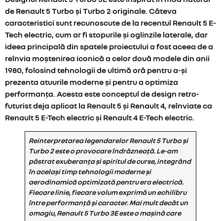
de Renault 5 Turbo și Turbo 2 originale. Câteva
caracteristici sunt recunoscute de la recentul Renault 5 E-
Tech electric, cum ar fi stopurile și oglinzile laterale, dar
ideea principală din spatele proiectului a fost aceea de a
reînvia moștenirea iconică a celor două modele din anii
1980, folosind tehnologii de ultimă oră pentru a-și
prezenta atuurile moderne și pentru a optimiza
performanța. Acesta este conceptul de design retro-
futurist deja aplicat la Renault 5 și Renault 4, reînviate ca
Renault 5 E-Tech electric și Renault 4 E-Tech electric.
Reinterpretarea legendarelor Renault 5 Turbo și
Turbo 2 este o provocare îndrăzneață. Le-am
păstrat exuberanța și spiritul de curse, integrând
în același timp tehnologii moderne și
aerodinamică optimizată pentru era electrică.
Fiecare linie, fiecare volum exprimă un echilibru
între performanță și caracter. Mai mult decât un
omagiu, Renault 5 Turbo 3E este o mașină care