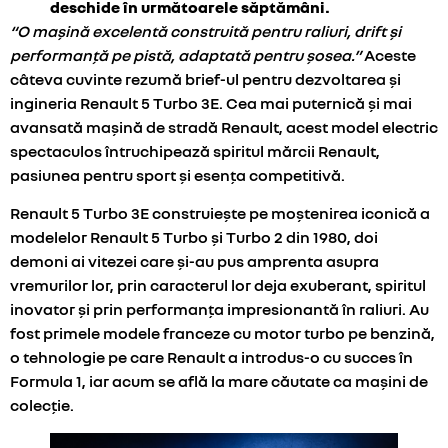
deschide în următoarele săptămâni.
“O mașină excelentă construită pentru raliuri, drift și
performanță pe pistă, adaptată pentru șosea.”
Aceste
câteva cuvinte rezumă brief-ul pentru dezvoltarea și
ingineria Renault 5 Turbo 3E. Cea mai puternică și mai
avansată mașină de stradă Renault, acest model electric
spectaculos întruchipează spiritul mărcii Renault,
pasiunea pentru sport și esența competitivă.
Renault 5 Turbo 3E construiește pe moștenirea iconică a
modelelor Renault 5 Turbo și Turbo 2 din 1980, doi
demoni ai vitezei care și-au pus amprenta asupra
vremurilor lor, prin caracterul lor deja exuberant, spiritul
inovator și prin performanța impresionantă în raliuri. Au
fost primele modele franceze cu motor turbo pe benzină,
o tehnologie pe care Renault a introdus-o cu succes în
Formula 1, iar acum se află la mare căutate ca mașini de
colecție.