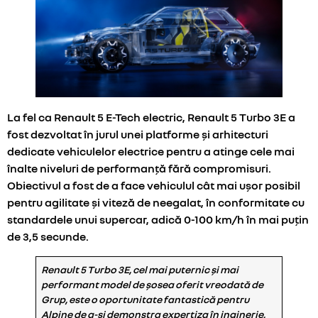
La fel ca Renault 5 E-Tech electric, Renault 5 Turbo 3E a
fost dezvoltat în jurul unei platforme și arhitecturi
dedicate vehiculelor electrice pentru a atinge cele mai
înalte niveluri de performanță fără compromisuri.
Obiectivul a fost de a face vehiculul cât mai ușor posibil
pentru agilitate și viteză de neegalat, în conformitate cu
standardele unui supercar, adică 0-100 km/h în mai puțin
de 3,5 secunde.
Renault 5 Turbo 3E, cel mai puternic și mai
performant model de șosea oferit vreodată de
Grup, este o oportunitate fantastică pentru
Alpine de a-și demonstra expertiza în inginerie,