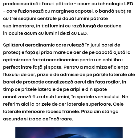
predecesorii săi: faruri pătrate – acum cu tehnologie LED
– care fuzionează cu marginea capotei, o bandă subțire
cu trei secțiuni centrale și două lumini pătrate
suplimentare, inițial lumini cu rază lungă de acțiune
înlocuite acum cu lumini de zi cu LED.
Splitterul aerodinamic care rulează în jurul barei de
protecție față și priza mare de aer de pe capotă ajută la
optimizarea forței aerodinamice pentru un echilibru
perfect între față și spate. Pentru a maximiza eficiența
fluxului de aer, prizele de admisie de pe părțile laterale ale
barei de protecție canalizează aerul din fața roților, în
timp ce prizele laterale de pe aripile din spate
canalizează fluxul sub lumini, în spatele vehiculului. Ne
referim aici la prizele de aer laterale superioare. Cele
laterale inferioare răcesc frânele. Priza din stânga
ascunde și trapa de încărcare.