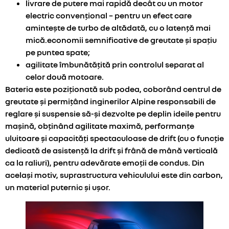
livrare de putere mai rapidă decât cu un motor
electric convențional – pentru un efect care
amintește de turbo de altădată, cu o latență mai
mică.economii semnificative de greutate și spațiu
pe puntea spate;
agilitate îmbunătățită prin controlul separat al
celor două motoare.
Bateria este poziționată sub podea, coborând centrul de
greutate și permițând inginerilor Alpine responsabili de
reglare și suspensie să-și dezvolte pe deplin ideile pentru
mașină, obținând agilitate maximă, performanțe
uluitoare și capacități spectaculoase de drift (cu o funcție
dedicată de asistență la drift și frână de mână verticală
ca la raliuri), pentru adevărate emoții de condus. Din
același motiv, suprastructura vehiculului este din carbon,
un material puternic și ușor.