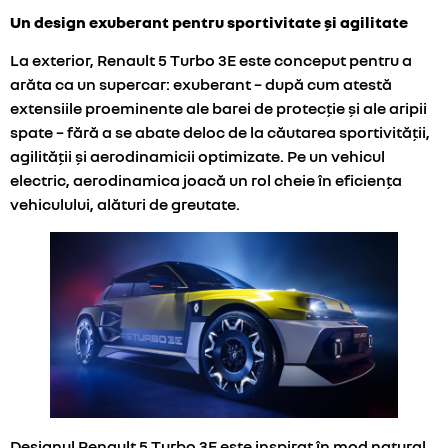
Un design exuberant pentru sportivitate și agilitate
La exterior, Renault 5 Turbo 3E este conceput pentru a
arăta ca un supercar: exuberant – după cum atestă
extensiile proeminente ale barei de protecție și ale aripii
spate – fără a se abate deloc de la căutarea sportivității,
agilității și aerodinamicii optimizate. Pe un vehicul
electric, aerodinamica joacă un rol cheie în eficiența
vehiculului, alături de greutate.
Designul Renault 5 Turbo 3E este inspirat în mod natural