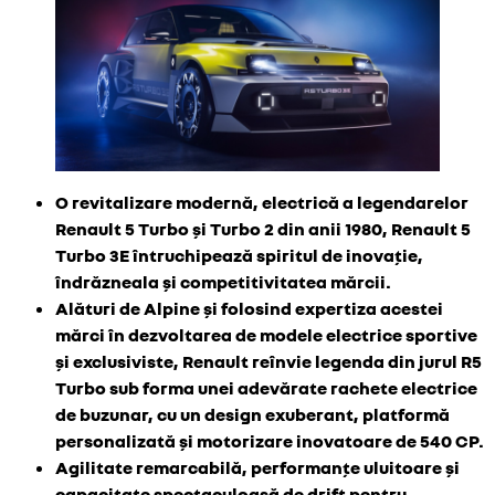
O revitalizare modernă, electrică a legendarelor
Renault 5 Turbo și Turbo 2 din anii 1980, Renault 5
Turbo 3E întruchipează spiritul de inovație,
îndrăzneala și competitivitatea mărcii.
Alături de Alpine și folosind expertiza acestei
mărci în dezvoltarea de modele electrice sportive
și exclusiviste, Renault reînvie legenda din jurul R5
Turbo sub forma unei adevărate rachete electrice
de buzunar, cu un design exuberant, platformă
personalizată și motorizare inovatoare de 540 CP.
Agilitate remarcabilă, performanțe uluitoare și
capacitate spectaculoasă de drift pentru