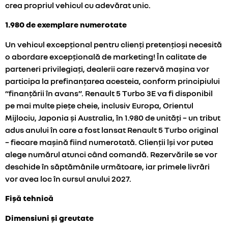
crea propriul vehicul cu adevărat unic.
1.980 de exemplare numerotate
Un vehicul excepțional pentru clienți pretențioși necesită
o abordare excepțională de marketing! În calitate de
parteneri privilegiați, dealerii care rezervă mașina vor
participa la prefinanțarea acesteia, conform principiului
“finanțării în avans”. Renault 5 Turbo 3E va fi disponibil
pe mai multe piețe cheie, inclusiv Europa, Orientul
Mijlociu, Japonia și Australia, în 1.980 de unități – un tribut
adus anului în care a fost lansat Renault 5 Turbo original
– fiecare mașină fiind numerotată. Clienții își vor putea
alege numărul atunci când comandă. Rezervările se vor
deschide în săptămânile următoare, iar primele livrări
vor avea loc în cursul anului 2027.
Fișă tehnică
Dimensiuni și greutate