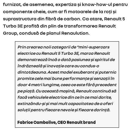
furnizat, de asemenea, expertiza și know-how-ul pentru
componente cheie, cum ar fi motoarele de la roți și
suprastructura din fibră de carbon. Ca atare, Renault 5
Turbo 3E profită din plin de transformarea Renault
Group, condusă de planul Renaulution.
Prin crearea noii categorii de “mini-supercars
electrice cu Renault 5 Turbo 3E, marca Renault
demonstrează încă o dată pasiunea și spiritul de
îndrăzneală și inovație care au condus-o
dintotdeauna. Acest model exuberant și puternic
promite cele mai bune performanțe și senzații în
doar 4 metri lungime, ceea ce este fără precedent
pe piață. Cu această mașină, Renault continuă să
facă vehiculele electrice din ce în ce mai dorite,
extinzându-și și mai mult capacitatea de a oferi
soluții pentru fiecare nevoie și fiecare dorință.
Fabrice Cambolive, CEO Renault brand