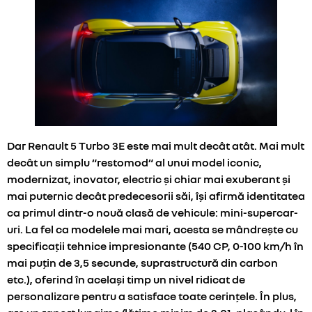
Dar Renault 5 Turbo 3E este mai mult decât atât. Mai mult
decât un simplu “restomod“ al unui model iconic,
modernizat, inovator, electric și chiar mai exuberant și
mai puternic decât predecesorii săi, își afirmă identitatea
ca primul dintr-o nouă clasă de vehicule: mini-supercar-
uri. La fel ca modelele mai mari, acesta se mândrește cu
specificații tehnice impresionante (540 CP, 0-100 km/h în
mai puțin de 3,5 secunde, suprastructură din carbon
etc.), oferind în același timp un nivel ridicat de
personalizare pentru a satisface toate cerințele. În plus,