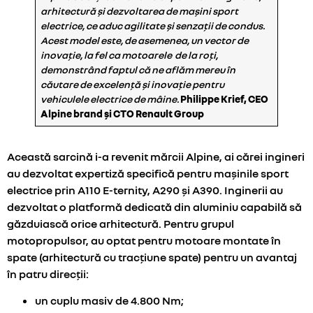
arhitectură și dezvoltarea de mașini sport
electrice, ce aduc agilitate și senzații de condus.
Acest model este, de asemenea, un vector de
inovație, la fel ca motoarele de la roți,
demonstrând faptul că ne aflăm mereu în
căutare de excelență și inovație pentru
vehiculele electrice de mâine.
Philippe Krief, CEO
Alpine brand și CTO Renault Group
Această sarcină i-a revenit mărcii Alpine, ai cărei ingineri
au dezvoltat expertiză specifică pentru mașinile sport
electrice prin A110 E-ternity, A290 și A390. Inginerii au
dezvoltat o platformă dedicată din aluminiu capabilă să
găzduiască orice arhitectură. Pentru grupul
motopropulsor, au optat pentru motoare montate în
spate (arhitectură cu tracțiune spate) pentru un avantaj
în patru direcții:
un cuplu masiv de 4.800 Nm;