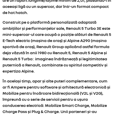
are un raport lungime/lățime minim de 2,01, plasându-l în
aceeași ligă cu un supercar, dar într-un format compact
de hot hatch.
Construit pe o platformă personalizată adaptată
ambițiilor și performanțelor sale, Renault 5 Turbo 3E este
mini-supercar-ul care ocupă o poziție alături de Renault 5
E-Tech electric (mașina de oraș) și Alpine A290 (mașina
sportivă de oraș), Renault Group aplicând astfel formula
deja văzută în anii 1980 cu Renault 5, Renault 5 Alpine și
Renault 5 Turbo: imaginea îndrăzneață și legitimitatea
puternică a Renault, combinate cu spiritul competitiv și
expertiza Alpine.
În același timp, apar și alte puteri complementare, cum
ar fi Ampere pentru software și arhitectură electronică și
Mobilize pentru încărcare bidirecțională (V2L și V2G),
împreună cu o serie de servicii pentru a ușura
conducerea electrică: Mobilize Smart Charge, Mobilize
Charge Pass și Plug & Charge. Unii parteneri și-au