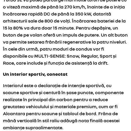
o viteză maximă de până la 270 km/h, înainte de a iniția
încărcarea rapidă DC de până la 350 kW, datorită
arhitecturii sale de 800 de volți. Încărcarea bateriei de la
15 la 80% va dura doar 15 minute. Pentru depășire, un
buton de pe volan oferă un impuls de putere. Un alt buton
va permite setarea frânării regenerative la patru niveluri.
În cele din urmă, patru moduri de condus vor fi
disponibile cu MULTI-SENSE: Snow, Regular, Sport și
Race, care include și funcția de asistență la drift.
Un interior sportiv, conectat
Interiorul este o declarație de intenție sportivă, cu
scaune sportive și centură în șase puncte, componente
realizate în principal din carbon pentru a reduce
greutatea vehiculului și materiale premium, cum ar fi
Alcantara pentru scaune și tabloul de bord. Frâna de
mână verticală în stil raliu adăugă nota finală acestei
ambianțe supraalimentate.