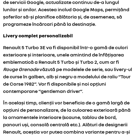
de servicii Google, actualizate continuu de-a lungul
lunilor și anilor. Acestea includ Google Maps, permițând
șoferilor să-și planifice călătoria și, de asemenea, să
programeze încărcari până la destinație.
Livery complet personalizabil
Renault 5 Turbo 3E va fi disponibil într-o gamă de culori
exterioare și interioare, unele amintind de înfățișarea
emblematică a Renault 5 Turbo și Turbo 2, cum ar fi
Rouge Grenade
văzută pe modelele de serie, sau livery-ul
de curse în galben, alb și negru a modelului de raliu “Tour
de Corse 1982”. Vor fi disponibile și noi opțiuni
contemporane “gentleman driver”.
În același timp, clienții vor beneficia de o gamă largă de
opțiuni de personalizare, de la culoarea exterioară până
la ornamentele interioare (scaune, tablou de bord,
panouri uși, consolă centrală etc.). Alături de designerii
Renault, aceștia vor putea combina variante pentru a-și