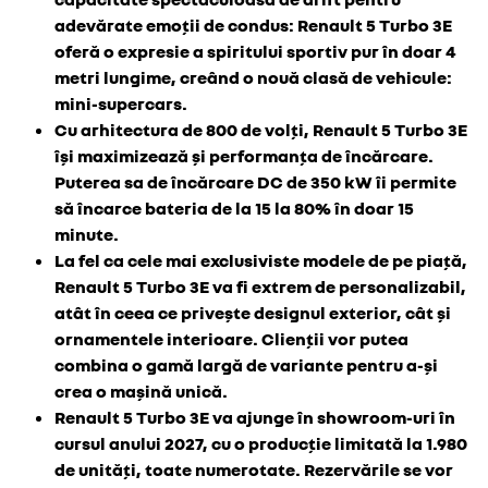
adevărate emoții de condus: Renault 5 Turbo 3E
oferă o expresie a spiritului sportiv pur în doar 4
metri lungime, creând o nouă clasă de vehicule:
mini-supercars.
Cu arhitectura de 800 de volți, Renault 5 Turbo 3E
își maximizează și performanța de încărcare.
Puterea sa de încărcare DC de 350 kW îi permite
să încarce bateria de la 15 la 80% în doar 15
minute.
La fel ca cele mai exclusiviste modele de pe piață,
Renault 5 Turbo 3E va fi extrem de personalizabil,
atât în ceea ce privește designul exterior, cât și
ornamentele interioare.
Clienții vor putea
combina o gamă largă de variante pentru a-și
crea o mașină unică.
Renault 5 Turbo 3E va ajunge în showroom-uri în
cursul anului 2027, cu o producție limitată la 1.980
de unități, toate numerotate.
Rezervările se vor