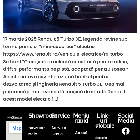
17 martie 2025 Renault 5 Turbo 3E, legenda revine sub
forma primului “mini-supercar” electric
https://www.renault.ro/vehicule-electrice/r5-turbo-
3e.html “O mașină excelentă construită pentru raliuri,
drift și performanță pe pistă, adaptată pentru șosea.”
Aceste câteva cuvinte rezumă brief-ul pentru
dezvoltarea și ingineria Renault 5 Turbo 3E. Cea mai
puternică și mai avansată mașină de stradă Renault,
acest model electric […]
Showroom
Service
Meniu
Link-
Social
rapid
uri
Media
globale
Showroom
Service
Acasă
Dacia
Dacia
Politica de