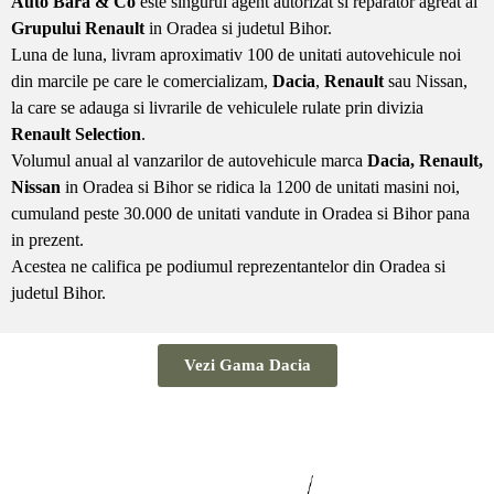
Auto Bara & Co
este singurul agent autorizat si reparator agreat al
Grupului Renault
in Oradea si judetul Bihor.
Luna de luna, livram aproximativ 100 de unitati autovehicule noi
din marcile pe care le comercializam,
Dacia
,
Renault
sau Nissan,
la care se adauga si livrarile de vehiculele rulate prin divizia
Renault Selection
.
Volumul anual al vanzarilor de autovehicule marca
Dacia, Renault,
Nissan
in Oradea si Bihor se ridica la 1200 de unitati masini noi,
cumuland peste 30.000 de unitati vandute in Oradea si Bihor pana
in prezent.
Acestea ne califica pe podiumul reprezentantelor din Oradea si
judetul Bihor.
Vezi Gama Dacia