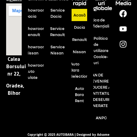
rapid
uri
Media
globale
Showroom
Service
Acasă
Dacia
Dacia
Politica de
confidențialitate
Dacia
Showroom
Service
Renault
Renault
Politica
Renault
de
Showroom
Service
utilizare
Nissan
Nissan
Nissan
Cookie-
Calea
uri
Auto
Showroom
Borsului
Bara
Auto
nr 22,
PLAN DE
Selection
Rulate
PREVENIRE SI
Oradea,
REDUCERE A
Auto
Bihor
CANTITATILOR
Bara
DE DESEURI
Rent
GENERATE
ANPC
Copyright © 2025 AUTOBARA | Designed by Adsome