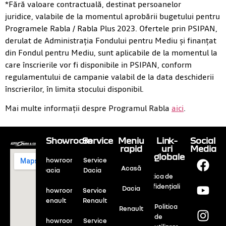
*Fără valoare contractuală, destinat persoanelor
juridice, valabile de la momentul aprobării bugetului pentru
Programele Rabla / Rabla Plus 2023. Ofertele prin PSIPAN,
derulat de Administrația Fondului pentru Mediu și finanțat
din Fondul pentru Mediu, sunt aplicabile de la momentul la
care înscrierile vor fi disponibile in PSIPAN, conform
regulamentului de campanie valabil de la data deschiderii
înscrierilor, în limita stocului disponibil.
Mai multe informații despre Programul Rabla
aici
.
Showroom
Service
Meniu
Link-
Social
rapid
uri
Media
globale
Showroom
Service
Acasă
Dacia
Dacia
Politica de
confidențialitate
Dacia
Showroom
Service
Renault
Renault
Politica
Renault
de
Showroom
Service