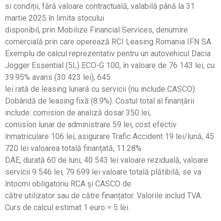
si condiții, fără valoare contractuală, valabilă până la 31
martie 2025 în limita stocului
disponibil, prin Mobilize Financial Services, denumire
comercială prin care operează RCI Leasing Romania IFN SA.
Exemplu de calcul reprezentativ pentru un autovehicul Dacia
Jogger Essential (5L) ECO-G 100, în valoare de 76 143 lei, cu
39.95% avans (30 423 lei), 645
lei rată de leasing lunară cu servicii (nu include CASCO).
Dobândă de leasing fixă (8.9%). Costul total al finanțării
include: comision de analiză dosar 350 lei,
comision lunar de administrare 59 lei, cost efectiv
înmatriculare 106 lei, asigurare Trafic Accident 19 lei/lună, 45
720 lei valoarea totală finanțată, 11.28%
DAE, durată 60 de luni, 40 543 lei valoare reziduală, valoare
servicii 9 546 lei, 79 699 lei valoare totală plătibilă, se va
întocmi obligatoriu RCA și CASCO de
către utilizator sau de către finanțator. Valorile includ TVA.
Curs de calcul estimat 1 euro = 5 lei.