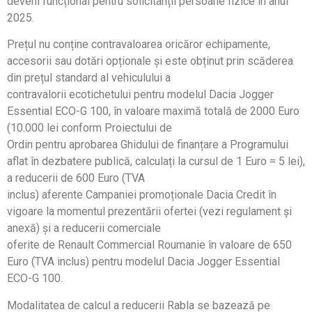
deveni funcțional pentru solicitanții persoane fizice în anul
2025.
Prețul nu conține contravaloarea oricăror echipamente,
accesorii sau dotări opționale și este obținut prin scăderea
din prețul standard al vehiculului a
contravalorii ecotichetului pentru modelul Dacia Jogger
Essential ECO-G 100, în valoare maximă totală de 2000 Euro
(10.000 lei conform Proiectului de
Ordin pentru aprobarea Ghidului de finanțare a Programului
aflat în dezbatere publică, calculați la cursul de 1 Euro = 5 lei),
a reducerii de 600 Euro (TVA
inclus) aferente Campaniei promoționale Dacia Credit în
vigoare la momentul prezentării ofertei (vezi regulament și
anexă) și a reducerii comerciale
oferite de Renault Commercial Roumanie în valoare de 650
Euro (TVA inclus) pentru modelul Dacia Jogger Essential
ECO-G 100.
Modalitatea de calcul a reducerii Rabla se bazează pe