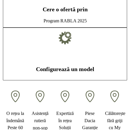
Cere o ofertă prin
Program RABLA 2025
Configurează un model
O rețea la
Asistență
Expertiză
Piese
Călătorește
îndemână
rutieră
în rețea
Dacia
fără griji
Peste 60
Soluții
Garanție
cu My
non-sop