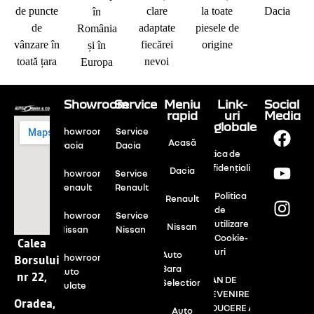
de puncte
clare
la toate
Dacia
în
de
adaptate
piesele de
România
vânzare în
fiecărei
origine
și în
toată țara
nevoi
Europa
Showroom
Service
Meniu
Link-
Social
rapid
uri
Media
globale
Showroom
Service
Acasă
Dacia
Dacia
Politica de
confidențialitate
Dacia
Showroom
Service
Renault
Renault
Politica
Renault
de
Showroom
Service
utilizare
Nissan
Nissan
Nissan
Cookie-
Calea
uri
Auto
Showroom
Borsului
Bara
Auto
nr 22,
PLAN DE
Selection
Rulate
PREVENIRE SI
Oradea,
REDUCERE A
Auto