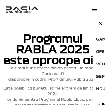
DACIA
|
Oradea
Programul
GAM
RABLA 2025
OFE
este aproape aici
VEH
Cele mai bune oferte din an pentru un model
Dacia vor fi
SERV
disponibile în cadrul Programului Rabla 2025.
Este posibil ca bugetul să fie extrem de limitat. În
NOU
2024
fondurile pentru Programul Rabla Clasic pentru
persoanele fizice s-au epuizat în 3 ore.