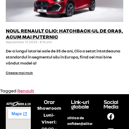
NOUL RENAULT CLIO: HATCHBACK-UL DE ORAȘ,
ACUM MAI PUTERNIC
September 17, 2025
8:14 am
De-a lungul istoriei sale de 35 de ani, Clio a setat întotdeauna
standardul în segmentul său în Europa, fiind cel mai bine
vândut model al
Citeste mai mult
Tagged
Renault
Orar
Link-uri
Social
globale
Media
Showroom
Luni-
Politica de
Vineri:
confidențialitate
08:00 –