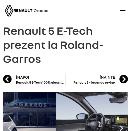
RENAULT
|
Oradea
Renault 5 E-Tech
prezent la Roland-
Garros
ÎNAPOI
ÎNAINTE
Renault 5 E-Tech 100% electric, noua față a revoluției electrice
Renault 5 – legenda revine