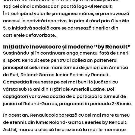
Toți cei cinci ambasadori poartă logo-ul Renault.
Întruchipând valorile și imaginea mărcii, ei promovează
accesul la activități sportive, în primul rând prin Give Me
5, o inițiativă socială care se adresează tinerilor din
cartierele defavorizate.
Inițiative inovatoare și moderne "by Renault"
Susținându-și în continuare angajamentul față de tineri
și sport, Renault este pentru al doilea an partenerul
principal al celui mai mare turneu de juniori din America
de Sud, Roland-Garros Junior Series by Renault.
Competiția îi reunește pe cei mai buni 16 jucători cu
vârsta sub 16 ani din 11 țări ale Americii Latine. Doi
câștigători vor avea ocazia de a participa la turneul de
juniori al Roland-Garros, programat în perioada 2-8 iunie.
În acest an, Renault colaborează cu cel mai mare turneu
de eTennis din lume: Roland- Garros eSeries by Renault.
Astfel, marca a ales să fie prezentă la marile momente