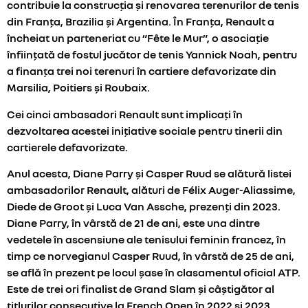
contribuie la construcția și renovarea terenurilor de tenis
din Franța, Brazilia și Argentina. În Franța, Renault a
încheiat un parteneriat cu “Fête le Mur”, o asociație
înființată de fostul jucător de tenis Yannick Noah, pentru
a finanța trei noi terenuri în cartiere defavorizate din
Marsilia, Poitiers și Roubaix.
Cei cinci ambasadori Renault sunt implicați în
dezvoltarea acestei inițiative sociale pentru tinerii din
cartierele defavorizate.
Anul acesta, Diane Parry și Casper Ruud se alătură listei
ambasadorilor Renault, alături de Félix Auger-Aliassime,
Diede de Groot și Luca Van Assche, prezenți din 2023.
Diane Parry, în vârstă de 21 de ani, este una dintre
vedetele în ascensiune ale tenisului feminin francez, în
timp ce norvegianul Casper Ruud, în vârstă de 25 de ani,
se află în prezent pe locul șase în clasamentul oficial ATP.
Este de trei ori finalist de Grand Slam și câștigător al
titlurilor consecutive la French Open în 2022 și 2023.