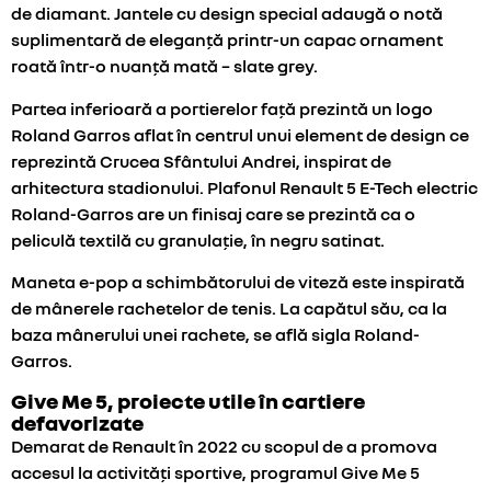
de diamant. Jantele cu design special adaugă o notă
suplimentară de eleganță printr-un capac ornament
roată într-o nuanță mată – slate grey.
Partea inferioară a portierelor față prezintă un logo
Roland Garros aflat în centrul unui element de design ce
reprezintă Crucea Sfântului Andrei, inspirat de
arhitectura stadionului. Plafonul Renault 5 E-Tech electric
Roland-Garros are un finisaj care se prezintă ca o
peliculă textilă cu granulație, în negru satinat.
Maneta e-pop a schimbătorului de viteză este inspirată
de mânerele rachetelor de tenis. La capătul său, ca la
baza mânerului unei rachete, se află sigla Roland-
Garros.
Give Me 5, proiecte utile în cartiere
defavorizate
Demarat de Renault în 2022 cu scopul de a promova
accesul la activități sportive, programul Give Me 5